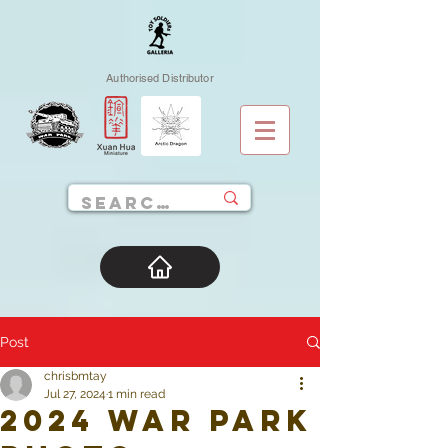
Authorised Distributor
Post
chrisbmtay
Jul 27, 2024
1 min read
2024 War Park