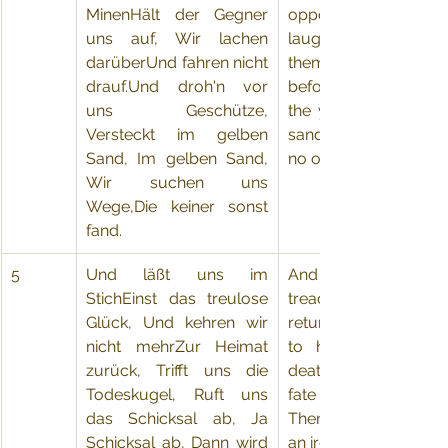
MinenHält der Gegner 
opponent holds us 
uns auf, Wir lachen 
laugh about itan
darüberUnd fahren nicht 
them, don't drive.  A
drauf.Und droh'n vor 
before us defend, hi
uns Geschütze, 
the yellow sand, yes,
Versteckt im gelben 
sand.  We search for 
Sand, Im gelben Sand, 
no others have found
Wir suchen uns 
Wege,Die keiner sonst 
fand.
5
​Und läßt uns im 
​And abandonedon
StichEinst das treulose 
treacherous luck,  
Glück, Und kehren wir 
return we will no more
nicht mehrZur Heimat 
to home, meeting u
zurück, Trifft uns die 
deathly bullet, call
Todeskugel, Ruft uns 
fate away, yes, fate
das Schicksal ab, Ja 
Then become the tank 
Schicksal ab, Dann wird 
an iron grave.