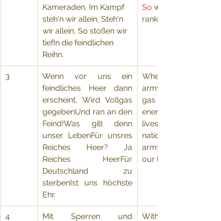
Kameraden, Im Kampf 
So
we strike deep in t
steh'n wir allein, Steh'n 
ranks of enemy.
wir allein, So stoßen wir 
tiefIn die feindlichen 
Reihn.
3
​Wenn vor uns ein 
​When before us an
feindliches Heer dann 
army then appears.  Sh
erscheint, Wird Vollgas 
gas be given and run
gegebenUnd ran an den 
enemy!  What then 
Feind!Was gilt denn 
lives count for, f
unser LebenFür unsres 
nation's army?  Yes, n
Reiches Heer? Ja 
army to die for Ger
Reiches HeerFür 
our highest honor.
Deutschland zu 
sterbenIst uns höchste 
Ehr.
4
​Mit Sperren und 
​With obstacles and m