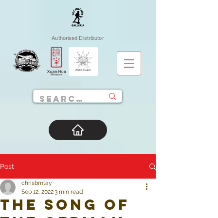
Authorised Distributor
Post
chrisbmtay
Sep 12, 2022
3 min read
The Song of