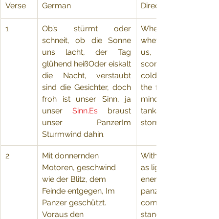
Verse
German
Directly Translated En
1
​Ob’s stürmt oder 
​Whether it storms or
schneit, ob die Sonne 
whether the sun smil
uns lacht, der Tag 
us, whether in the
glühend heißOder eiskalt 
scorching heat, or 
die Nacht, verstaubt 
cold of the night, du
sind die Gesichter, doch 
the faces, but joyful 
froh ist unser Sinn, ja 
minds, yes, our mind
unser 
Sinn.Es
 braust 
tanks roar there, ther
unser PanzerIm 
storm winds.
Sturmwind dahin.
2
​Mit donnernden 
​With thundering motor
Motoren, geschwind 
as lightning, against t
wie der Blitz, dem 
enemy, safely inside 
Feinde entgegen, Im 
panzers.  Ahead of ou
Panzer geschützt. 
comrades, in combat
Voraus den 
stand alone, we stand