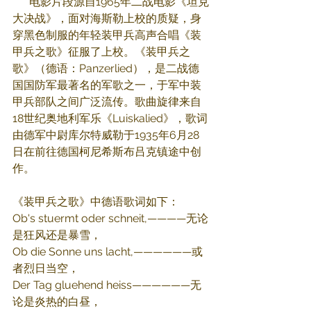
      电影片段源自1965年二战电影《坦克
大决战》，面对海斯勒上校的质疑，身
穿黑色制服的年轻装甲兵高声合唱《装
甲兵之歌》征服了上校。《装甲兵之
歌》（德语：Panzerlied），是二战德
国国防军最著名的军歌之一，于军中装
甲兵部队之间广泛流传。歌曲旋律来自
18世纪奥地利军乐《Luiskalied》，歌词
由德军中尉库尔特威勒于1935年6月28
日在前往德国柯尼希斯布吕克镇途中创
作。
《装甲兵之歌》中德语歌词如下：
Ob's stuermt oder schneit,————无论
是狂风还是暴雪，
Ob die Sonne uns lacht,——————或
者烈日当空，
Der Tag gluehend heiss——————无
论是炎热的白昼，